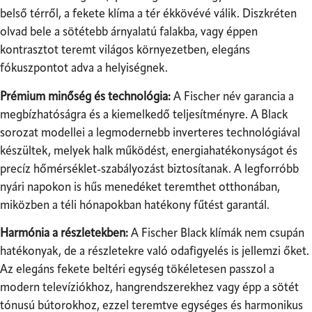
belső térről, a fekete klíma a tér ékkövévé válik. Diszkréten
olvad bele a sötétebb árnyalatú falakba, vagy éppen
kontrasztot teremt világos környezetben, elegáns
fókuszpontot adva a helyiségnek.
Prémium minőség és technológia:
A Fischer név garancia a
megbízhatóságra és a kiemelkedő teljesítményre. A Black
sorozat modellei a legmodernebb inverteres technológiával
készültek, melyek halk működést, energiahatékonyságot és
precíz hőmérséklet-szabályozást biztosítanak. A legforróbb
nyári napokon is hűs menedéket teremthet otthonában,
miközben a téli hónapokban hatékony fűtést garantál.
Harmónia a részletekben:
A Fischer Black klímák nem csupán
hatékonyak, de a részletekre való odafigyelés is jellemzi őket.
Az elegáns fekete beltéri egység tökéletesen passzol a
modern televíziókhoz, hangrendszerekhez vagy épp a sötét
tónusú bútorokhoz, ezzel teremtve egységes és harmonikus