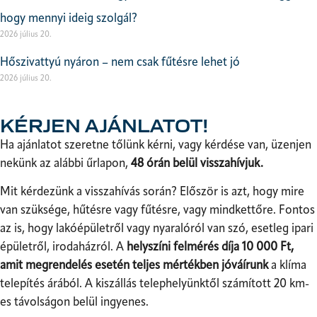
hogy mennyi ideig szolgál?
2026 július 20.
Hőszivattyú nyáron – nem csak fűtésre lehet jó
2026 július 20.
KÉRJEN AJÁNLATOT!
Ha ajánlatot szeretne tőlünk kérni, vagy kérdése van, üzenjen
nekünk az alábbi űrlapon,
48 órán belül visszahívjuk.
Mit kérdezünk a visszahívás során? Először is azt, hogy mire
van szüksége, hűtésre vagy fűtésre, vagy mindkettőre. Fontos
az is, hogy lakóépületről vagy nyaralóról van szó, esetleg ipari
épületről, irodaházról. A
helyszíni felmérés díja 10 000 Ft,
amit megrendelés esetén teljes mértékben jóváírunk
a klíma
telepítés árából. A kiszállás telephelyünktől számított 20 km-
es távolságon belül ingyenes.