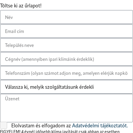
Töltse ki az űrlapot!
Elolvastam és elfogadom az
Adatvédelmi tájékoztatót.
FIGYELEM! 4 évnél idősebb klíma javítását csak abban az esetben