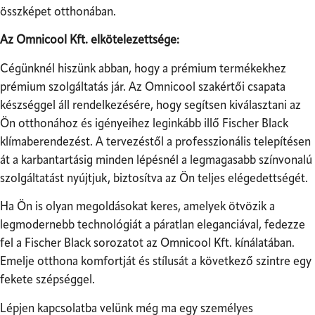
összképet otthonában.
Az Omnicool Kft. elkötelezettsége:
Cégünknél hiszünk abban, hogy a prémium termékekhez
prémium szolgáltatás jár. Az Omnicool szakértői csapata
készséggel áll rendelkezésére, hogy segítsen kiválasztani az
Ön otthonához és igényeihez leginkább illő Fischer Black
klímaberendezést. A tervezéstől a professzionális telepítésen
át a karbantartásig minden lépésnél a legmagasabb színvonalú
szolgáltatást nyújtjuk, biztosítva az Ön teljes elégedettségét.
Ha Ön is olyan megoldásokat keres, amelyek ötvözik a
legmodernebb technológiát a páratlan eleganciával, fedezze
fel a Fischer Black sorozatot az Omnicool Kft. kínálatában.
Emelje otthona komfortját és stílusát a következő szintre egy
fekete szépséggel.
Lépjen kapcsolatba velünk még ma egy személyes