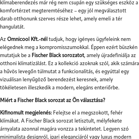
klímaberendezés már rég nem csupán egy szükséges eszköz a
komfortérzet megteremtéséhez – egy jól megválasztott
darab otthonunk szerves része lehet, amely emeli a tér
hangulatát.
Az
Omnicool Kft.-nél
tudjuk, hogy igényes ügyfeleink nem
elégednek meg a kompromisszumokkal. Éppen ezért büszkén
mutatjuk be a
Fischer Black sorozatot
, amely újradefiniálja az
otthoni klímatizálást. Ez a kollekció azoknak szól, akik számára
a hűvös levegőn túlmutat a funkcionalitás, és egyúttal egy
vizuálisan lenyűgöző berendezést keresnek, amely
tökéletesen illeszkedik a modern, elegáns enteriőrbe.
Miért a Fischer Black sorozat az Ön választása?
Kifinomult megjelenés:
Felejtse el a megszokott, fehér
klímákat. A Fischer Black sorozat letisztult, mélyfekete
árnyalata azonnal magára vonzza a tekintetet. Legyen szó
minimalista designról, ipari eleganciáról vagy luxus modern