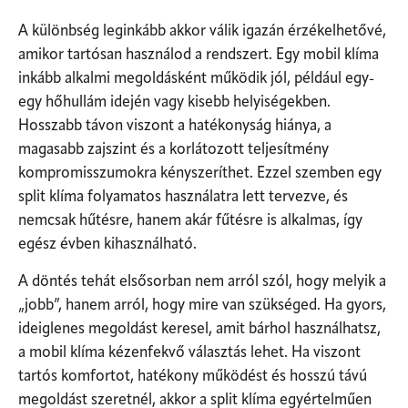
A különbség leginkább akkor válik igazán érzékelhetővé,
amikor tartósan használod a rendszert. Egy mobil klíma
inkább alkalmi megoldásként működik jól, például egy-
egy hőhullám idején vagy kisebb helyiségekben.
Hosszabb távon viszont a hatékonyság hiánya, a
magasabb zajszint és a korlátozott teljesítmény
kompromisszumokra kényszeríthet. Ezzel szemben egy
split klíma folyamatos használatra lett tervezve, és
nemcsak hűtésre, hanem akár fűtésre is alkalmas, így
egész évben kihasználható.
A döntés tehát elsősorban nem arról szól, hogy melyik a
„jobb”, hanem arról, hogy mire van szükséged. Ha gyors,
ideiglenes megoldást keresel, amit bárhol használhatsz,
a mobil klíma kézenfekvő választás lehet. Ha viszont
tartós komfortot, hatékony működést és hosszú távú
megoldást szeretnél, akkor a split klíma egyértelműen