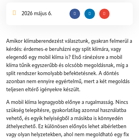
2026 május 6.
Amikor klímaberendezést választunk, gyakran felmerül a
kérdés: érdemes-e beruházni egy split klímára, vagy
elegendő egy mobil klíma is? Első ránézésre a mobil
klíma tűnik egyszerűbb és olcsóbb megoldásnak, míg a
split rendszer komolyabb befektetésnek. A döntés
azonban nem ennyire egyértelmű, mert a két megoldás
teljesen eltérő igényekre készült.
A mobil klíma legnagyobb előnye a rugalmasság. Nincs
szükség telepítésre, gyakorlatilag azonnal használatba
vehető, és egyik helyiségből a másikba is könnyedén
áthelyezhető. Ez különösen előnyös lehet albérletben
vagy olyan helyzetekben, ahol nem megoldható egy fix