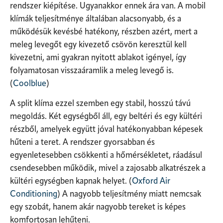
rendszer kiépítése. Ugyanakkor ennek ára van. A mobil
klímák teljesítménye általában alacsonyabb, és a
működésük kevésbé hatékony, részben azért, mert a
meleg levegőt egy kivezető csövön keresztül kell
kivezetni, ami gyakran nyitott ablakot igényel, így
folyamatosan visszaáramlik a meleg levegő is.
(
Coolblue
)
A split klíma ezzel szemben egy stabil, hosszú távú
megoldás. Két egységből áll, egy beltéri és egy kültéri
részből, amelyek együtt jóval hatékonyabban képesek
hűteni a teret. A rendszer gyorsabban és
egyenletesebben csökkenti a hőmérsékletet, ráadásul
csendesebben működik, mivel a zajosabb alkatrészek a
kültéri egységben kapnak helyet. (
Oxford Air
Conditioning
) A nagyobb teljesítmény miatt nemcsak
egy szobát, hanem akár nagyobb tereket is képes
komfortosan lehűteni.