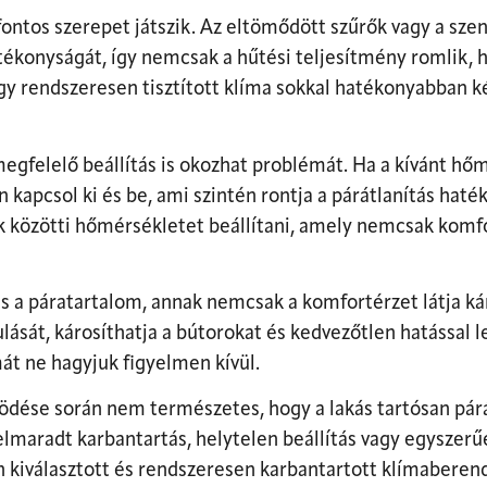
fontos szerepet játszik. Az eltömődött szűrők vagy a sz
tékonyságát, így nemcsak a hűtési teljesítmény romlik,
y rendszeresen tisztított klíma sokkal hatékonyabban ké
gfelelő beállítás is okozhat problémát. Ha a kívánt hőm
an kapcsol ki és be, ami szintén rontja a párátlanítás hat
k közötti hőmérsékletet beállítani, amely nemcsak kom
s a páratartalom, annak nemcsak a komfortérzet látja ká
lását, károsíthatja a bútorokat és kedvezőtlen hatással le
át ne hagyjuk figyelmen kívül.
ése során nem természetes, hogy a lakás tartósan párá
maradt karbantartás, helytelen beállítás vagy egyszerű
 kiválasztott és rendszeresen karbantartott klímabere