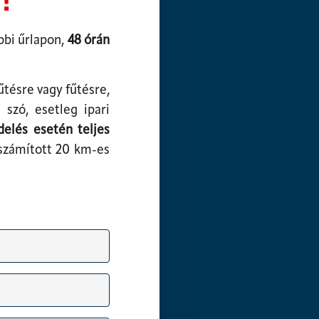
bbi űrlapon,
48 órán
űtésre vagy fűtésre,
 szó, esetleg ipari
delés esetén teljes
 számított 20 km-es