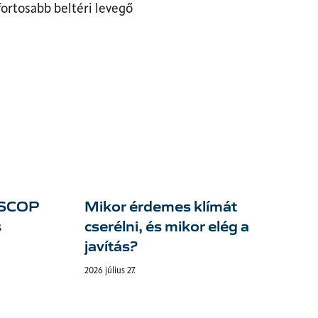
ortosabb beltéri levegő
s SCOP
Mikor érdemes klímát
s
cserélni, és mikor elég a
javítás?
2026 július 27.