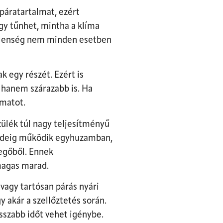
áratartalmat, ezért
gy tűnhet, mintha a klíma
jelenség nem minden esetben
 egy részét. Ezért is
 hanem szárazabb is. Ha
amatot.
ülék túl nagy teljesítményű
id ideig működik egyhuzamban,
vegőből. Ennek
magas marad.
vagy tartósan párás nyári
 akár a szellőztetés során.
sszabb időt vehet igénybe.