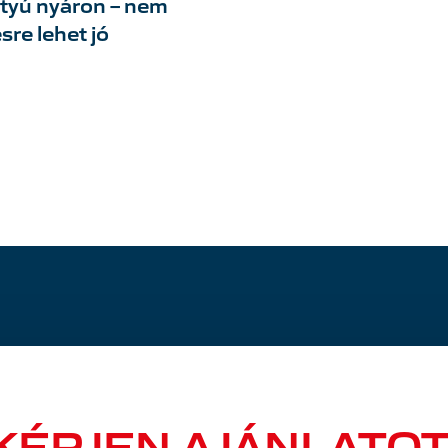
tyú nyáron – nem
sre lehet jó
KÉRJEN AJÁNLATOT