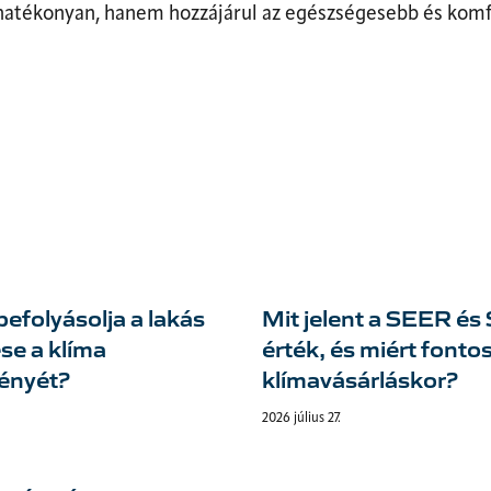
hatékonyan, hanem hozzájárul az egészségesebb és komf
efolyásolja a lakás
Mit jelent a SEER é
se a klíma
érték, és miért fonto
ményét?
klímavásárláskor?
2026 július 27.