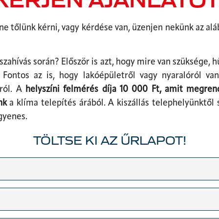
ne tőlünk kérni, vagy kérdése van, üzenjen nekünk az alá
szahívás során? Először is azt, hogy mire van szüksége, h
Fontos az is, hogy lakóépületről vagy nyaralóról van
zról. A
helyszíni felmérés díja 10 000 Ft, amit megren
nk
a klíma telepítés árából. A kiszállás telephelyünktől
gyenes.
TÖLTSE KI AZ ŰRLAPOT!