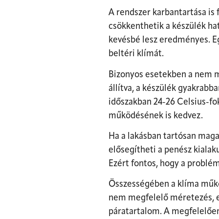
A rendszer karbantartása is 
csökkenthetik a készülék ha
kevésbé lesz eredményes. Eg
beltéri klímát.
Bizonyos esetekben a nem me
állítva, a készülék gyakrabb
időszakban 24-26 Celsius-fo
működésének is kedvez.
Ha a lakásban tartósan maga
elősegítheti a penész kialaku
Ezért fontos, hogy a problém
Összességében a klíma működ
nem megfelelő méretezés, el
páratartalom. A megfelelően