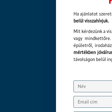
Ha ajánlatot szeret
belül visszahívjuk.
Mit kérdezünk a vis
vagy mindkettőre. 
épületről, irodahá
mértékben jóváíru
távolságon belül in