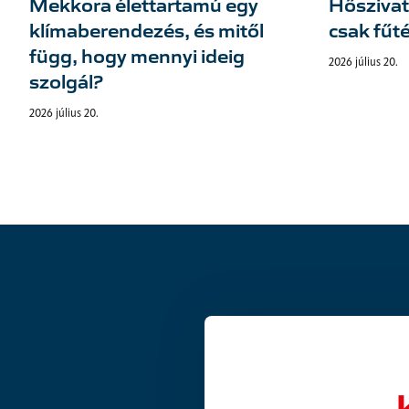
Mekkora élettartamú egy
Hőszivat
klímaberendezés, és mitől
csak fűté
függ, hogy mennyi ideig
2026 július 20.
szolgál?
2026 július 20.