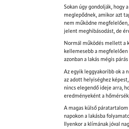
Sokan úgy gondolják, hogy 
meglepődnek, amikor azt tap
nem működne megfelelően, p
jelent meghibásodást, de ér
Normál működés mellett a kl
kellemesebb a megfelelően k
azonban a lakás mégis párás 
Az egyik leggyakoribb ok a 
az adott helyiséghez képest,
nincs elegendő ideje arra, 
eredményeként a hőmérsékle
A magas külső páratartalom s
napokon a lakásba folyamatos
Ilyenkor a klímának jóval n