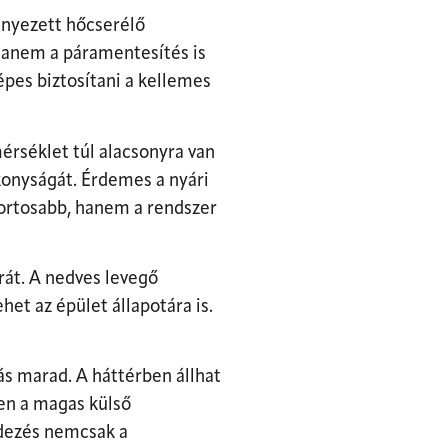
ennyezett hőcserélő
 hanem a páramentesítés is
pes biztosítani a kellemes
érséklet túl alacsonyra van
ékonyságát. Érdemes a nyári
fortosabb, hanem a rendszer
rát. A nedves levegő
het az épület állapotára is.
s marad. A háttérben állhat
en a magas külső
ndezés nemcsak a