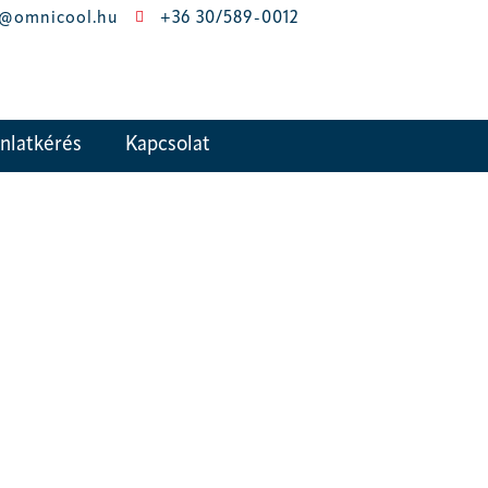
o@omnicool.hu
+36 30/589-0012
nlatkérés
Kapcsolat