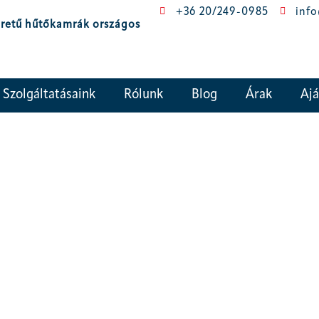
+36 20/249-0985
inf
éretű hűtőkamrák országos
Szolgáltatásaink
Rólunk
Blog
Árak
Ajá