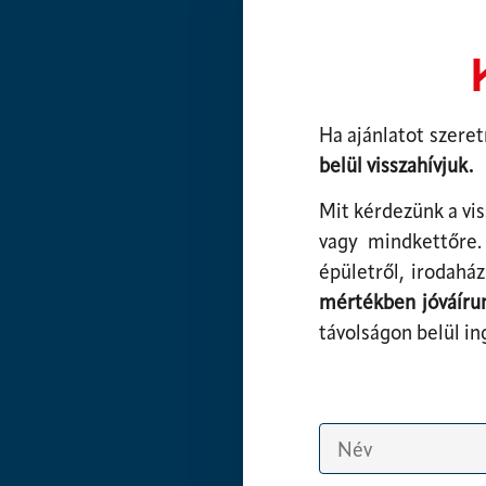
Ha ajánlatot szeret
belül visszahívjuk.
Mit kérdezünk a vis
vagy mindkettőre. 
épületről, irodahá
mértékben jóváíru
távolságon belül in