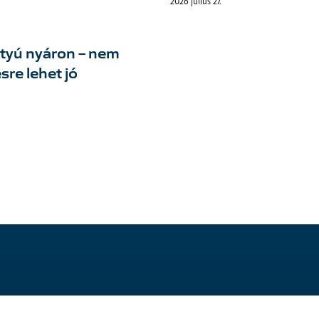
2026 július 27.
tyú nyáron – nem
sre lehet jó