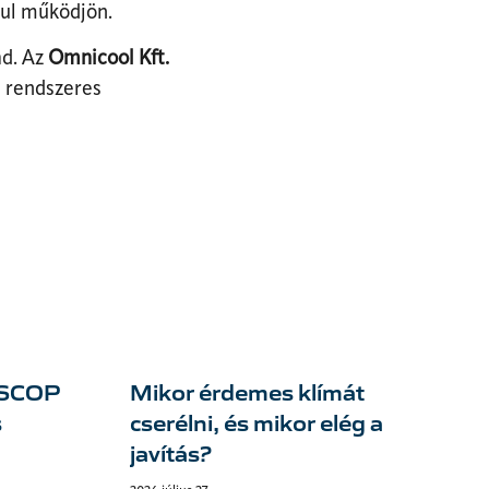
nul működjön.
ad. Az
Omnicool Kft.
a rendszeres
s SCOP
Mikor érdemes klímát
s
cserélni, és mikor elég a
javítás?