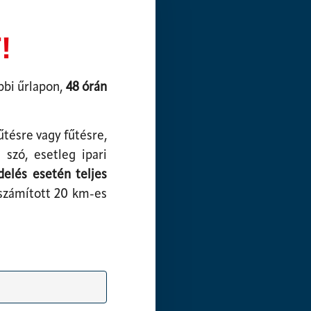
!
bbi űrlapon,
48 órán
űtésre vagy fűtésre,
 szó, esetleg ipari
delés esetén teljes
 számított 20 km-es