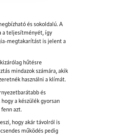
egbízható és sokoldalú. A
a teljesítményét, így
a-megtakarítást is jelent a
 kizárólag hűtésre
sztás mindazok számára, akik
zeretnék használni a klímát.
örnyezetbarátabb és
 hogy a készülék gyorsan
fenn azt.
szi, hogy akár távolról is
 A csendes működés pedig