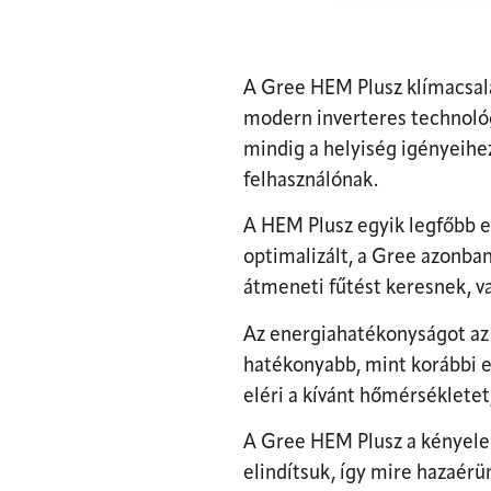
A Gree HEM Plusz klímacsalá
modern inverteres technológ
mindig a helyiség igényeihe
felhasználónak.
A HEM Plusz egyik legfőbb 
optimalizált, a Gree azonba
átmeneti fűtést keresnek, va
Az energiahatékonyságot a
hatékonyabb, mint korábbi e
eléri a kívánt hőmérséklete
A Gree HEM Plusz a kényelem
elindítsuk, így mire hazaér