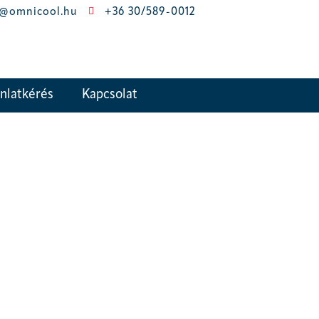
o@omnicool.hu
+36 30/589-0012
nlatkérés
Kapcsolat