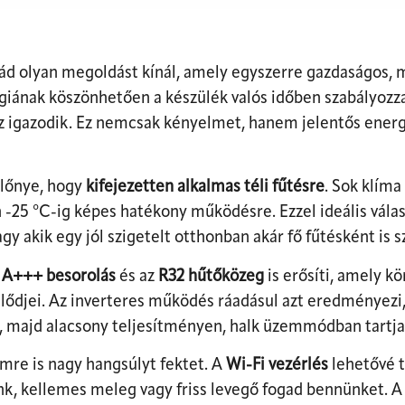
d olyan megoldást kínál, amely egyszerre gazdaságos, m
iának köszönhetően a készülék valós időben szabályozza 
z igazodik. Ez nemcsak kényelmet, hanem jelentős energi
előnye, hogy
kifejezetten alkalmas téli fűtésre
. Sok klíma
n -25 °C-ig képes hatékony működésre. Ezzel ideális vála
gy akik egy jól szigetelt otthonban akár fő fűtésként is s
z
A+++ besorolás
és az
R32 hűtőközeg
is erősíti, amely k
lődjei. Az inverteres működés ráadásul azt eredményezi,
t, majd alacsony teljesítményen, halk üzemmódban tartja 
re is nagy hangsúlyt fektet. A
Wi-Fi vezérlés
lehetővé te
ünk, kellemes meleg vagy friss levegő fogad bennünket.