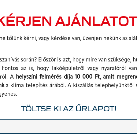
KÉRJEN AJÁNLATOT
ne tőlünk kérni, vagy kérdése van, üzenjen nekünk az alá
szahívás során? Először is azt, hogy mire van szüksége, h
Fontos az is, hogy lakóépületről vagy nyaralóról van
zról. A
helyszíni felmérés díja 10 000 Ft, amit megren
nk
a klíma telepítés árából. A kiszállás telephelyünktől
gyenes.
TÖLTSE KI AZ ŰRLAPOT!