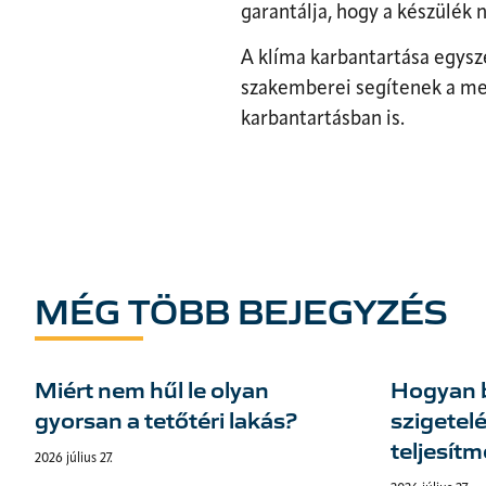
garantálja, hogy a készülék 
A klíma karbantartása egysz
szakemberei segítenek a meg
karbantartásban is.
MÉG TÖBB BEJEGYZÉS
Miért nem hűl le olyan
Hogyan b
gyorsan a tetőtéri lakás?
szigetelé
teljesít
2026 július 27.