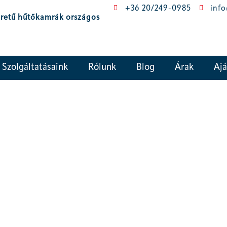
+36 20/249-0985
inf
éretű hűtőkamrák országos
Szolgáltatásaink
Rólunk
Blog
Árak
Ajá