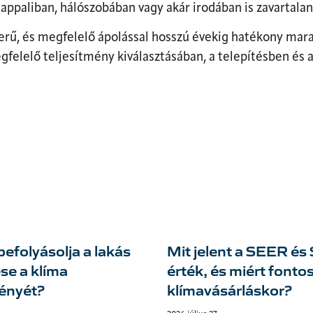
nappaliban, hálószobában vagy akár irodában is zavartala
erű, és megfelelő ápolással hosszú évekig hatékony mar
felelő teljesítmény kiválasztásában, a telepítésben és 
efolyásolja a lakás
Mit jelent a SEER é
se a klíma
érték, és miért fonto
ményét?
klímavásárláskor?