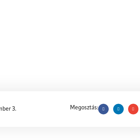
EM PLUSZ – A MEGB
ARÉKOS KLÍMA ÚJ 
Megosztás:
ber 3.