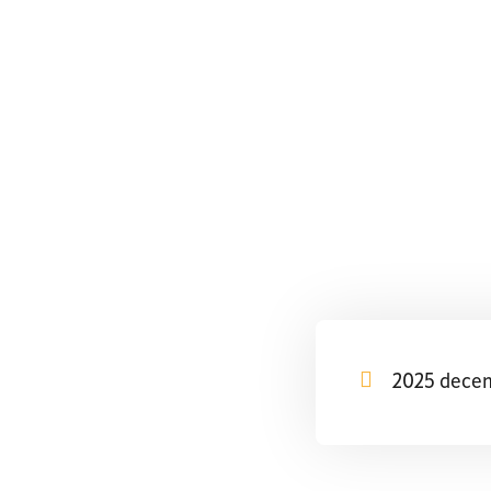
GREE H
ENERGIATAK
2025 decem